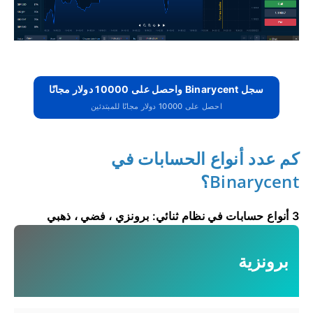
سجل Binarycent واحصل على 10000 دولار مجانًا
احصل على 10000 دولار مجانًا للمبتدئين
كم عدد أنواع الحسابات في
Binarycent؟
3 أنواع حسابات في نظام ثنائي: برونزي ، فضي ، ذهبي
برونزية