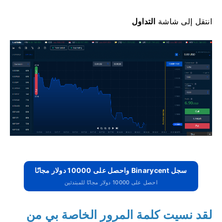
انتقل إلى
شاشة
التداول
سجل Binarycent واحصل على 10000 دولار مجانًا
احصل على 10000 دولار مجانًا للمبتدئين
لقد نسيت كلمة المرور الخاصة بي من