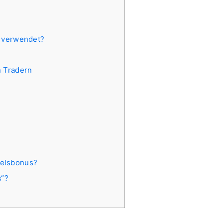
m verwendet?
n Tradern
delsbonus?
s“?