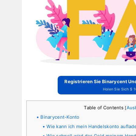
Registrieren Sie Binarycent Und
Holen Sie Sich $ 
Table of Contents
Aus
[
Binarycent-Konto
Wie kann ich mein Handelskonto auflad
Wie schnell wird das Geld meinem Han