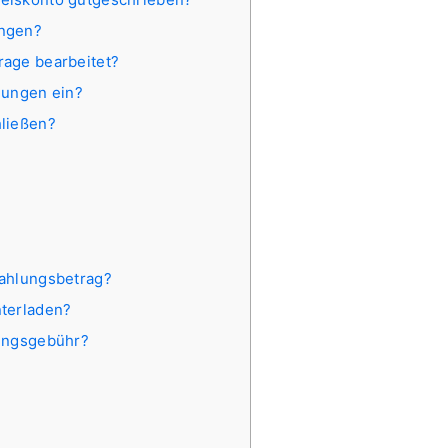
ungen?
rage bearbeitet?
lungen ein?
hließen?
zahlungsbetrag?
nterladen?
rungsgebühr?
?