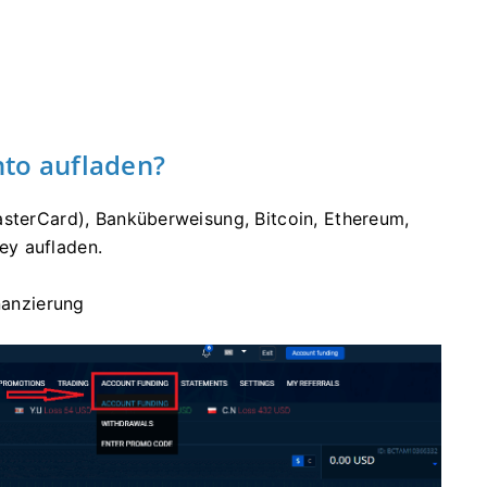
to aufladen?
asterCard), Banküberweisung, Bitcoin, Ethereum,
ney aufladen.
nanzierung