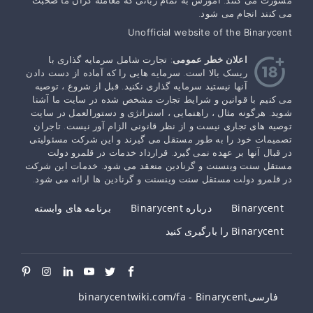
مشورت می کنند. آموزش به تمام زبانی که معامله گران ما صحبت
می کنند انجام می شود.
Unofficial website of the Binarycent
اعلان خطر عمومی
: تجارت شامل سرمایه گذاری با
ریسک بالا است. سرمایه هایی را که آماده از دست دادن
آنها نیستید سرمایه گذاری نکنید. قبل از شروع ، توصیه
می کنیم با قوانین و شرایط تجارت مشخص شده در سایت ما آشنا
شوید. هرگونه مثال ، راهنمایی ، استراتژی و دستورالعمل در سایت
توصیه های تجاری نیست و از نظر قانونی الزام آور نیست. تاجران
تصمیمات خود را به طور مستقل می گیرند و این شرکت مسئولیتی
در قبال آنها بر عهده نمی گیرد. قرارداد خدمات در قلمرو دولت
مستقل سنت وینسنت و گرنادین منعقد می شود. خدمات این شرکت
در قلمرو دولت مستقل سنت وینسنت و گرنادین ها ارائه می شود.
Binarycent
درباره Binarycent
برنامه های وابسته
Binarycent را بارگیری کنید
فارسیBinarycent - ‫binarycentwiki.com/fa