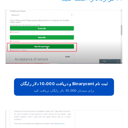
ثبت نام Binarycent و دریافت 10،000 دلار رایگان
برای مبتدیان 10،000 دلار رایگان دریافت کنید