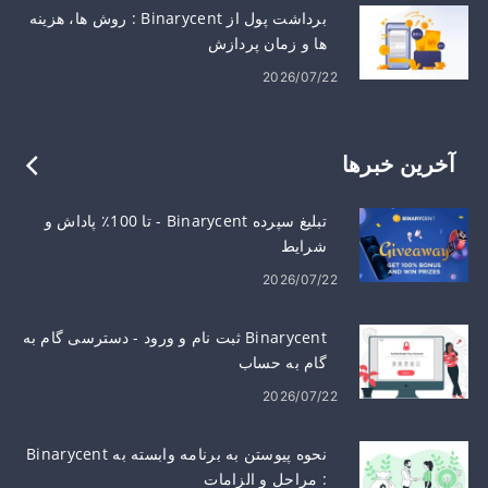
برداشت پول از Binarycent : روش ها، هزینه
ها و زمان پردازش
2026/07/22
آخرین خبرها
تبلیغ سپرده Binarycent - تا 100٪ پاداش و
شرایط
2026/07/22
Binarycent ثبت نام و ورود - دسترسی گام به
گام به حساب
2026/07/22
نحوه پیوستن به برنامه وابسته به Binarycent
: مراحل و الزامات