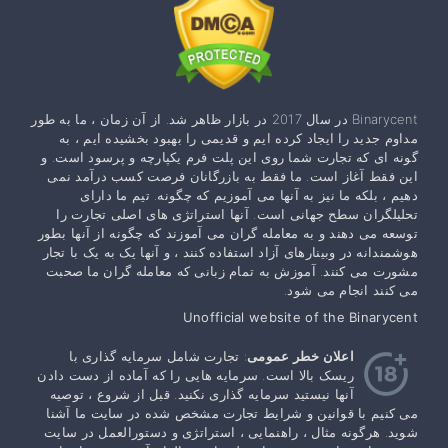
Binarycent در سال 2017 در بازار ظاهر شد. از آن زمان ، ما به طور
مداوم جدید را ایجاد کرده ایم و قدیمی را بهبود بخشیده ایم ، به
گونه ای که تجارت شما روی این پلت فرم یکپارچه و پرسود است. و
این فقط آغاز است. ما فقط به بازرگانان فرصت کسب درآمد نمی
دهیم ، بلکه ما نیز به آنها می آموزیم که چگونه. تیم ما دارای
تحلیلگران سطح جهانی است. آنها استراتژی های اصلی تجارت را
توسعه می دهند و به معامله گران می آموزند که چگونه از آنها بطور
هوشمندانه در وبینارهای آزاد استفاده کنند ، و آنها یک به یک با تجار
مشورت می کنند. آموزش به تمام زبانی که معامله گران ما صحبت
می کنند انجام می شود.
Unofficial website of the Binarycent
اعلان خطر عمومی
: تجارت شامل سرمایه گذاری با
ریسک بالا است. سرمایه هایی را که آماده از دست دادن
آنها نیستید سرمایه گذاری نکنید. قبل از شروع ، توصیه
می کنیم با قوانین و شرایط تجارت مشخص شده در سایت ما آشنا
شوید. هرگونه مثال ، راهنمایی ، استراتژی و دستورالعمل در سایت