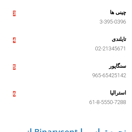
چینی ها
3
3-395-0396
تایلندی
4
02-21345671
سنگاپور
5
965-65425142
استرالیا
6
61-8-5550-7288
نحوه تماس با Binarycent از