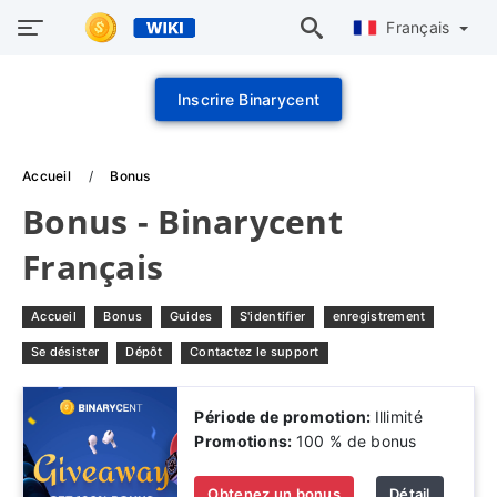
Français
Inscrire Binarycent
Accueil
Bonus
Bonus - Binarycent
Français
Accueil
Bonus
Guides
S'identifier
enregistrement
Se désister
Dépôt
Contactez le support
Période de promotion:
Illimité
Promotions:
100 % de bonus
Obtenez un bonus
Détail