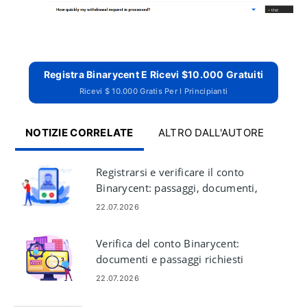
Registra Binarycent E Ricevi $10.000 Gratuiti
Ricevi $ 10.000 Gratis Per I Principianti
NOTIZIE CORRELATE
ALTRO DALL'AUTORE
Registrarsi e verificare il conto
Binarycent: passaggi, documenti,
tempistiche
22.07.2026
Verifica del conto Binarycent:
documenti e passaggi richiesti
22.07.2026