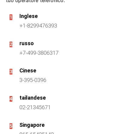
tuo operatore telefonico.
Inglese
1
+1-8299476393
russo
2
+7-499-3806317
Cinese
3
3-395-0396
tailandese
4
02-21345671
Singapore
5