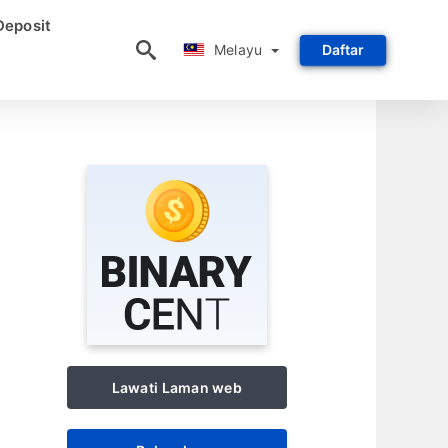
Deposit
Melayu
Melayu
Daftar
Lawati Laman web