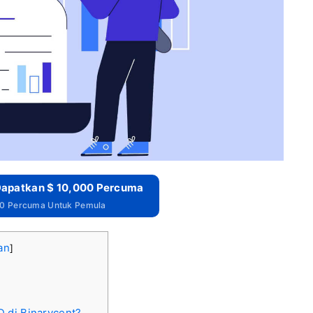
 Dapatkan $ 10,000 Percuma
00 Percuma Untuk Pemula
an
]
 di Binarycent?