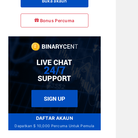
Buka akaun
Bonus Percuma
DAFTAR AKAUN
Dapatkan $ 10,000 Percuma Untuk Pemula