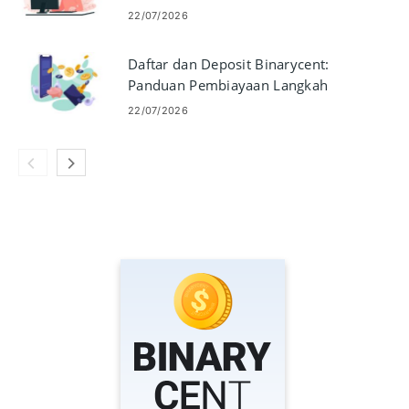
22/07/2026
Daftar dan Deposit Binarycent:
Panduan Pembiayaan Langkah
demi Langkah
22/07/2026