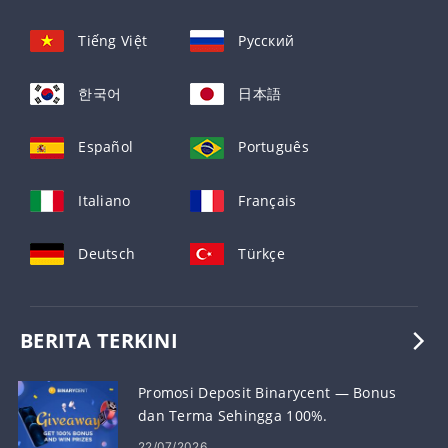
Tiếng Việt
Русский
한국어
日本語
Español
Português
Italiano
Français
Deutsch
Türkçe
BERITA TERKINI
Promosi Deposit Binarycent — Bonus
dan Terma Sehingga 100%.
22/07/2026