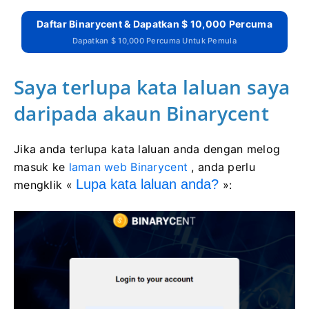
Daftar Binarycent & Dapatkan $ 10,000 Percuma
Dapatkan $ 10,000 Percuma Untuk Pemula
Saya terlupa kata laluan saya
daripada akaun Binarycent
Jika anda terlupa kata laluan anda dengan melog
masuk ke
laman web Binarycent
, anda perlu
Lupa kata laluan anda?
mengklik «
»: