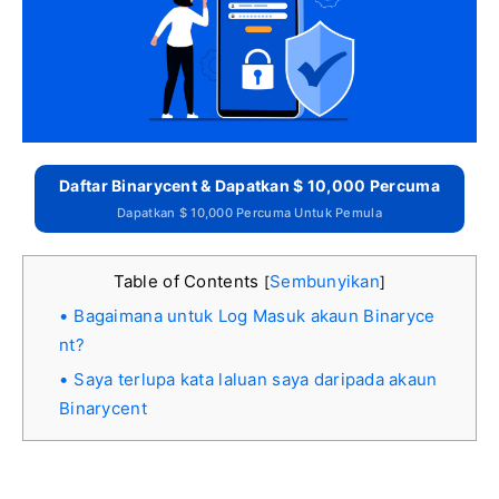
Daftar Binarycent & Dapatkan $ 10,000 Percuma
Dapatkan $ 10,000 Percuma Untuk Pemula
Table of Contents
Sembunyikan
[
]
Bagaimana untuk Log Masuk akaun Binaryce
nt?
Saya terlupa kata laluan saya daripada akaun
Binarycent