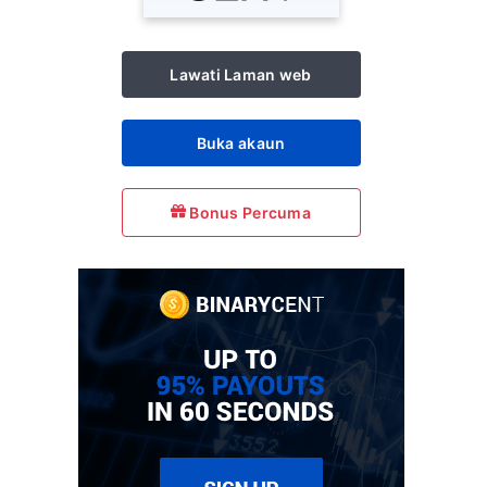
Lawati Laman web
Buka akaun
Bonus Percuma