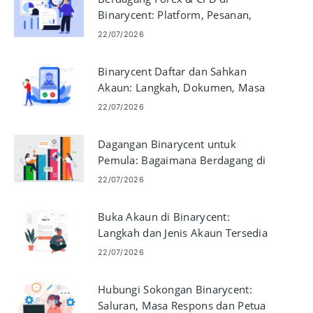
Binarycent: Platform, Pesanan,
Pengurusan Risiko
22/07/2026
Binarycent Daftar dan Sahkan
Akaun: Langkah, Dokumen, Masa
22/07/2026
Dagangan Binarycent untuk
Pemula: Bagaimana Berdagang di
Platform
22/07/2026
Buka Akaun di Binarycent:
Langkah dan Jenis Akaun Tersedia
22/07/2026
Hubungi Sokongan Binarycent:
Saluran, Masa Respons dan Petua