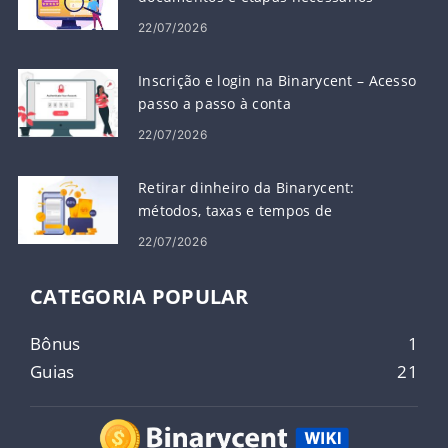
22/07/2026
Inscrição e login na Binarycent – ​​Acesso
passo a passo à conta
22/07/2026
Retirar dinheiro da Binarycent:
métodos, taxas e tempos de
processamento
22/07/2026
CATEGORIA POPULAR
Bônus
1
Guias
21