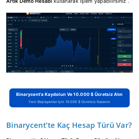
Artık Demo Hesabı
kullanarak işlem yapabilirsiniz .
Binarycent'a Kaydolun Ve 10.000 $ Ücretsiz Alın
Yeni Başlayanlar Için 10.000 $ Ücretsiz Kazanın
Binarycent'te Kaç Hesap Türü Var?