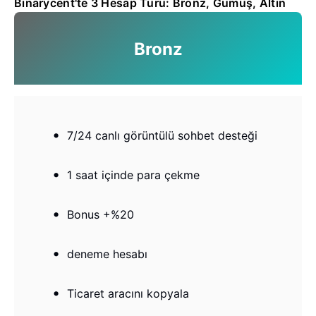
Binarycent'te 3 Hesap Türü: Bronz, Gümüş, Altın
Bronz
7/24 canlı görüntülü sohbet desteği
1 saat içinde para çekme
Bonus +%20
deneme hesabı
Ticaret aracını kopyala