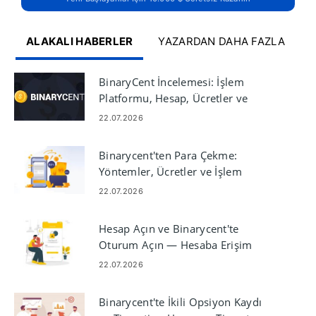
ALAKALI HABERLER
YAZARDAN DAHA FAZLA
BinaryCent İncelemesi: İşlem
Platformu, Hesap, Ücretler ve
Güvenlik
22.07.2026
Binarycent'ten Para Çekme:
Yöntemler, Ücretler ve İşlem
Süreleri
22.07.2026
Hesap Açın ve Binarycent'te
Oturum Açın — Hesaba Erişim
Adımları
22.07.2026
Binarycent'te İkili Opsiyon Kaydı