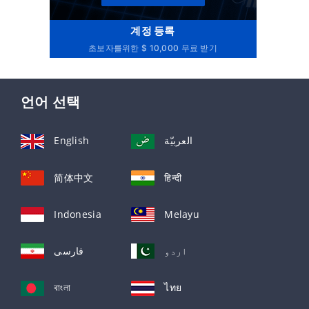
계정 등록
초보자를위한 $ 10,000 무료 받기
언어 선택
English
العربيّة
简体中文
हिन्दी
Indonesia
Melayu
اردو
فارسی
বাংলা
ไทย